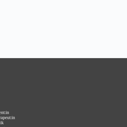
ent:in
apeut:in
ik